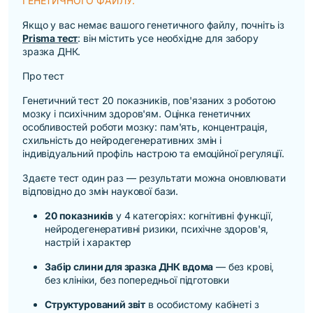
ГЕНЕТИЧНОГО ФАЙЛУ.
Якщо у вас немає вашого генетичного файлу, почніть із
Prisma тест
: він містить усе необхідне для забору
зразка ДНК.
Про тест
Генетичний тест 20 показників, пов'язаних з роботою
мозку і психічним здоров'ям. Оцінка генетичних
особливостей роботи мозку: пам'ять, концентрація,
схильність до нейродегенеративних змін і
індивідуальний профіль настрою та емоційної регуляції.
Здаєте тест один раз — результати можна оновлювати
відповідно до змін наукової бази.
20 показників
у 4 категоріях: когнітивні функції,
нейродегенеративні ризики, психічне здоров'я,
настрій і характер
Забір слини для зразка ДНК вдома
— без крові,
без клініки, без попередньої підготовки
Структурований звіт
в особистому кабінеті з