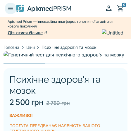
0
person
shopping_cart
menu
Apixmed
PRISM
Apixmed Prism — інноваційна платформа генетичної аналітики
нового покоління
arrow_outward
Дізнатися більше
keyboard_arrow_right
keyboard_arrow_right
Головна
Ціни
Психічне здоров'я та мозок
Психічне здоров'я та
мозок
2 500 грн
2 750 грн
ВАЖЛИВО!
ПОСЛУГА ПЕРЕДБАЧАЄ НАЯВНІСТЬ ВАШОГО