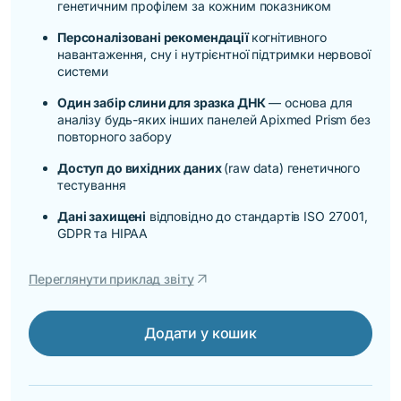
генетичним профілем за кожним показником
Персоналізовані рекомендації
когнітивного
навантаження, сну і нутрієнтної підтримки нервової
системи
Один забір слини для зразка ДНК
— основа для
аналізу будь-яких інших панелей Apixmed Prism без
повторного забору
Доступ до вихідних даних
(raw data) генетичного
тестування
Дані захищені
відповідно до стандартів ISO 27001,
GDPR та HIPAA
arrow_outward
Переглянути приклад звіту
Додати у кошик