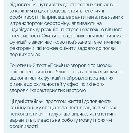
відновлення, чутливість до стресових сигналів —
за кожним із цих процесів стоять генетичні
особливості. Наприклад, варіанти генів, пов'язаних
із транспортом серотоніну, впливають на
індивідуальну реакцію на стрес незалежно від його
інтенсивності. Схильність до зниження когнітивних
функцій із віком частково пов’язана зі генетичними
факторами, які можна оцінити задовго до появи
перших ознак
Генетичний тест «Психічне здоров'я та мозок»
оцінює генетичні особливості за 20 показниками —
від когнітивних функцій і нейродегенеративних
ризиків до схильностей у сфері психічного
здоров'я і характеристик настрою.
Ці дані стабільні протягом життя і доповнюють
клінічну оцінку спеціаліста. Тест працює в межах
психогенетики — галузі, що вивчає, як генетичні
варіанти впливають на роботу мозку і психічні
особливості.