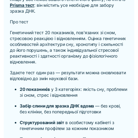
Prisma тест
: він містить усе необхідне для забору
зразка ДНК.
Про тест
Генетичний тест 20 показників, пов'язаних зі сном,
стресовою реакцією і відновленням. Оцінка генетичних
особливостей архітектури сну, хронотипу і схильності
до його порушень, а також індивідуальної стресової
реактивності і здатності організму до фізіологічного
відновлення.
Здаєте тест один раз — результати можна оновлювати
відповідно до змін наукової бази.
20 показників
у 3 категоріях: якість сну, проблеми
зі сном, стрес і відновлення
Забір слини для зразка ДНК вдома
— без крові,
без клініки, без попередньої підготовки
Структурований звіт
в особистому кабінеті з
генетичним профілем за кожним показником