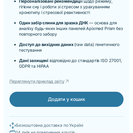
Персоналізовані рекомендації
щодо режиму,
гігієни сну і роботи зі стресом з урахуванням
хронотипу і стресової реактивності
Один забір слини для зразка ДНК
— основа для
аналізу будь-яких інших панелей Apixmed Prism без
повторного забору
Доступ до вихідних даних
(raw data) генетичного
тестування
Дані захищені
відповідно до стандартів ISO 27001,
GDPR та HIPAA
arrow_outward
Переглянути приклад звіту
Додати у кошик
Безкоштовна доставка по Україні
14 днів на повернення коштів