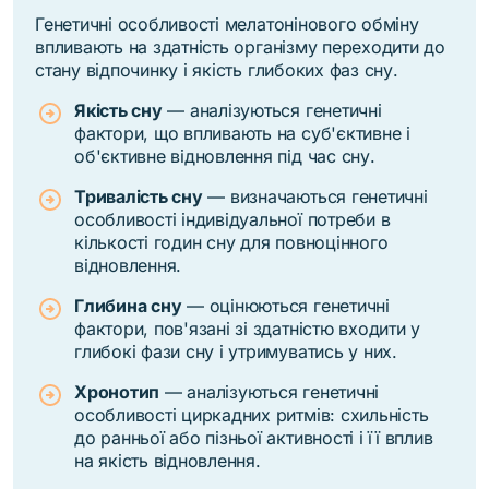
Генетичні особливості мелатонінового обміну
впливають на здатність організму переходити до
стану відпочинку і якість глибоких фаз сну.
Якість сну
— аналізуються генетичні
фактори, що впливають на суб'єктивне і
об'єктивне відновлення під час сну.
Тривалість сну
— визначаються генетичні
особливості індивідуальної потреби в
кількості годин сну для повноцінного
відновлення.
Глибина сну
— оцінюються генетичні
фактори, пов'язані зі здатністю входити у
глибокі фази сну і утримуватись у них.
Хронотип
— аналізуються генетичні
особливості циркадних ритмів: схильність
до ранньої або пізньої активності і її вплив
на якість відновлення.