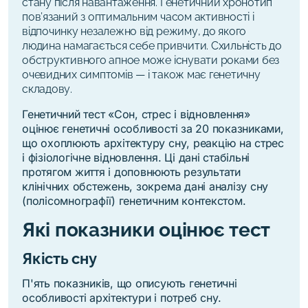
стану після навантаження. Генетичний хронотип
пов’язаний з оптимальним часом активності і
відпочинку незалежно від режиму, до якого
людина намагається себе привчити. Схильність до
обструктивного апное може існувати роками без
очевидних симптомів — і також має генетичну
складову.
Генетичний тест «Сон, стрес і відновлення»
оцінює генетичні особливості за 20 показниками,
що охоплюють архітектуру сну, реакцію на стрес
і фізіологічне відновлення.
Ці дані стабільні
протягом життя і доповнюють результати
клінічних обстежень, зокрема дані аналізу сну
(полісомнографії) генетичним контекстом.
Які показники оцінює тест
Якість сну
П'ять показників, що описують генетичні
особливості архітектури і потреб сну.