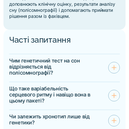
доповнюють клінічну оцінку, результати
аналізу
сну
(
полісомнографії
) і допомагають приймати
рішення разом із фахівцем.
Часті запитання
Чим генетичний тест на сон
add
відрізняється від
полісомнографії?
Полісомнографія фіксує фізіологічні
параметри сну в конкретну ніч —
Що таке варіабельність
дихання, рухи, фази, насичення
add
серцевого ритму і навіщо вона в
киснем. Генетичний тест оцінює
цьому пакеті?
генетичні особливості системи
ВСР — показник здатності
регуляції сну: схильність до певного
автономної нервової системи
Чи залежить хронотип лише від
хронотипу, індивідуальну потребу в
add
адаптуватися до навантажень і
генетики?
тривалості і глибині сну, генетичні
відновлюватися після них. Генетичні
фактори ризику апное і безсоння. Ці