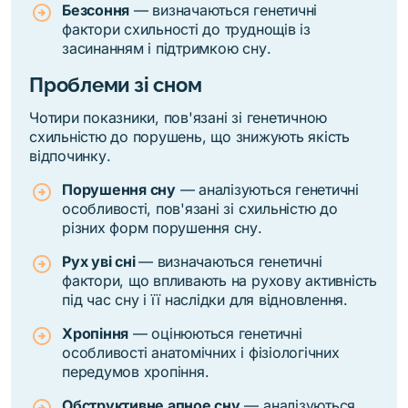
Безсоння
— визначаються генетичні
фактори схильності до труднощів із
засинанням і підтримкою сну.
Проблеми зі сном
Чотири показники, пов'язані зі генетичною
схильністю до порушень, що знижують якість
відпочинку.
Порушення сну
— аналізуються генетичні
особливості, пов'язані зі схильністю до
різних форм порушення сну.
Рух уві сні
— визначаються генетичні
фактори, що впливають на рухову активність
під час сну і її наслідки для відновлення.
Хропіння
— оцінюються генетичні
особливості анатомічних і фізіологічних
передумов хропіння.
Обструктивне апное сну
— аналізуються