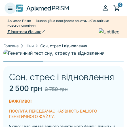
0
person
shopping_cart
menu
Apixmed
PRISM
Apixmed Prism — інноваційна платформа генетичної аналітики
нового покоління
arrow_outward
Дізнатися більше
keyboard_arrow_right
keyboard_arrow_right
Головна
Ціни
Сон, стрес і відновлення
Сон, стрес і відновлення
2 500 грн
2 750 грн
ВАЖЛИВО!
ПОСЛУГА ПЕРЕДБАЧАЄ НАЯВНІСТЬ ВАШОГО
ГЕНЕТИЧНОГО ФАЙЛУ.
Якщо у вас немає вашого генетичного файлу, почніть із