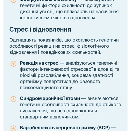
генетичні фактори схильності до зупинок
дихання уві сні, що впливають на насичення
крові киснем і якість відновлення.
Стрес і відновлення
Одинадцять показників, що охоплюють генетичні
особливості реакції на стрес, фізіологічного
відновлення і поведінкових схильностей.
Реакція на стрес
—
аналізуються генетичні
фактори інтенсивності стресової відповіді та
біохімії розслаблення, зокрема здатності
організму повертатися до базового
психоемоційного стану.
Синдром хронічної втоми
— визначаються
генетичні особливості схильності до стійкого
виснаження, що не відновлюється
стандартним відпочинком.
Варіабельність серцевого ритму (ВСР)
—