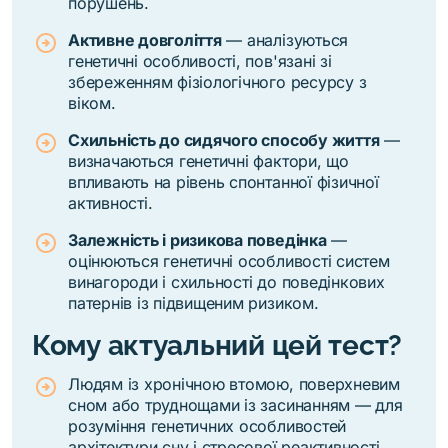
порушень.
Активне довголіття
— аналізуються
генетичні особливості, пов'язані зі
збереженням фізіологічного ресурсу з
віком.
Схильність до сидячого способу життя
—
визначаються генетичні фактори, що
впливають на рівень спонтанної фізичної
активності.
Залежність і ризикова поведінка
—
оцінюються генетичні особливості систем
винагороди і схильності до поведінкових
патернів із підвищеним ризиком.
Кому актуальний цей тест?
Людям із хронічною втомою, поверхневим
сном або труднощами із засинанням — для
розуміння генетичних особливостей
архітектури сну і стресової реактивності.