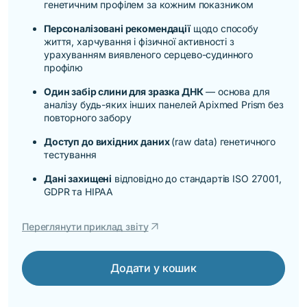
генетичним профілем за кожним показником
Персоналізовані рекомендації
щодо способу
життя, харчування і фізичної активності з
урахуванням виявленого серцево-судинного
профілю
Один забір слини для зразка ДНК
— основа для
аналізу будь-яких інших панелей Apixmed Prism без
повторного забору
Доступ до вихідних даних
(raw data) генетичного
тестування
Дані захищені
відповідно до стандартів ISO 27001,
GDPR та HIPAA
arrow_outward
Переглянути приклад звіту
Додати у кошик