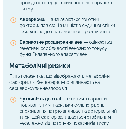
провідності серця і схильності до порушень
ритму.
Аневризма
— визначаються генетичні
фактори, пов'язані з міцністю судинної стінки і
схильністю до її патологічного розширення.
Варикозне розширення вен
— оцінюються
генетичні особливості венозного тонусу і
функції клапанного апарату вен.
Метаболічні ризики
П'ять показників, що відображають метаболічні
фактори, які безпосередньо впливають на
серцево-судинне здоров'я.
Чутливість до солі
— генетичні варіанти
пов’язані з тим, наскільки сильно рівень
споживання натрію впливає на артеріальний
тиск. Цей фактор залишається стабільним
незалежно від поточних показників тиску.