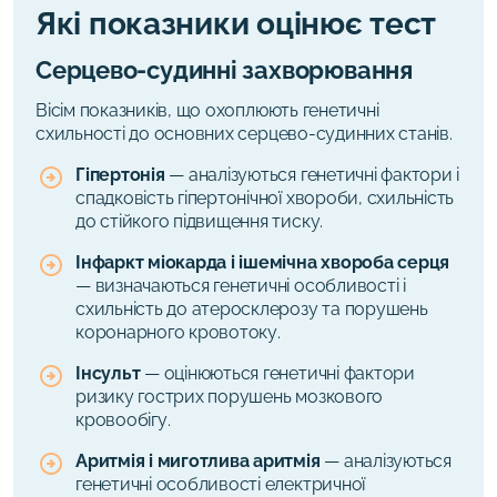
Які показники оцінює тест
Серцево-судинні захворювання
Вісім показників, що охоплюють генетичні
схильності до основних серцево-судинних станів.
Гіпертонія
—
аналізуються генетичні фактори і
спадковість гіпертонічної хвороби, схильність
до стійкого підвищення тиску.
Інфаркт міокарда і ішемічна хвороба серця
—
визначаються генетичні особливості і
схильність до атеросклерозу та порушень
коронарного кровотоку.
Інсульт
— оцінюються генетичні фактори
ризику гострих порушень мозкового
кровообігу.
Аритмія і миготлива аритмія
— аналізуються
генетичні особливості електричної