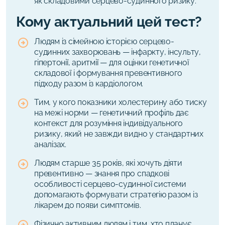
як складовими серцево-судинного ризику.
Кому актуальний цей тест?
Людям із сімейною історією серцево-
судинних захворювань — інфаркту, інсульту,
гіпертонії, аритмії — для оцінки генетичної
складової і формування превентивного
підходу разом із кардіологом.
Тим, у кого показники холестерину або тиску
на межі норми — генетичний профіль дає
контекст для розуміння індивідуального
ризику, який не завжди видно у стандартних
аналізах.
Людям старше 35 років, які хочуть діяти
превентивно — знання про спадкові
особливості серцево-судинної системи
допомагають формувати стратегію разом із
лікарем до появи симптомів.
Фізично активним людям і тим, хто планує