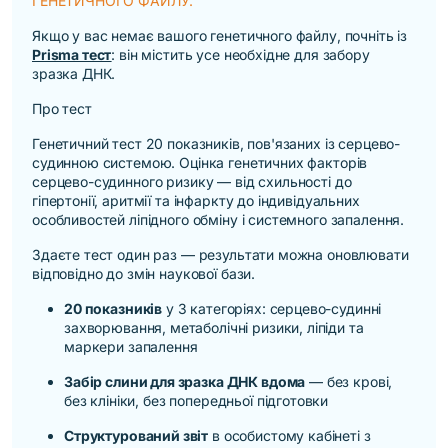
ГЕНЕТИЧНОГО ФАЙЛУ.
Якщо у вас немає вашого генетичного файлу, почніть із
Prisma тест
: він містить усе необхідне для забору
зразка ДНК.
Про тест
Генетичний тест 20 показників, пов'язаних із серцево-
судинною системою. Оцінка генетичних факторів
серцево-судинного ризику — від схильності до
гіпертонії, аритмії та інфаркту до індивідуальних
особливостей ліпідного обміну і системного запалення.
Здаєте тест один раз — результати можна оновлювати
відповідно до змін наукової бази.
20 показників
у 3 категоріях: серцево-судинні
захворювання, метаболічні ризики, ліпіди та
маркери запалення
Забір слини для зразка ДНК вдома
— без крові,
без клініки, без попередньої підготовки
Структурований звіт
в особистому кабінеті з