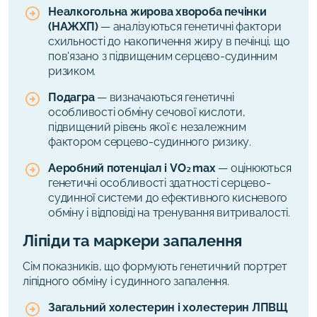
Неалкогольна жирова хвороба печінки
(НАЖХП)
— аналізуються генетичні фактори
схильності до накопичення жиру в печінці, що
пов'язано з підвищеним серцево-судинним
ризиком.
Подагра
— визначаються генетичні
особливості обміну сечової кислоти,
підвищений рівень якої є незалежним
фактором серцево-судинного ризику.
Аеробний потенціал і VO₂max
— оцінюються
генетичні особливості здатності серцево-
судинної системи до ефективного кисневого
обміну і відповіді на тренування витривалості.
Ліпіди та маркери запалення
Сім показників, що формують генетичний портрет
ліпідного обміну і судинного запалення.
Загальний холестерин і холестерин ЛПВЩ