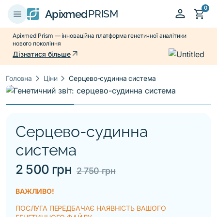
0
person
shopping_cart
menu
Apixmed
PRISM
Apixmed Prism — інноваційна платформа генетичної аналітики
нового покоління
arrow_outward
Дізнатися більше
keyboard_arrow_right
keyboard_arrow_right
Головна
Ціни
Серцево-судинна система
Серцево-судинна
система
2 500 грн
2 750 грн
ВАЖЛИВО!
ПОСЛУГА ПЕРЕДБАЧАЄ НАЯВНІСТЬ ВАШОГО