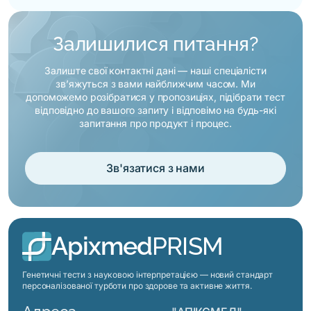
Він показує інше: генетичні
наявність підвищує ймовірність
особливості, які впливають на те, як
серцево-судинних подій незалежно
функціонує серцево-судинна
від інших факторів. Обидва
Залишилися питання?
система. Генетична схильність до
показники входять до генетичного
порушень ритму, спадкові
тесту як частина системного
Залиште свої контактні дані — наші спеціалісти
особливості регуляції тиску,
серцево-судинного профілю.
зв’яжуться з вами найближчим часом. Ми
ефективність ліпідного обміну,
допоможемо розібратися у пропозиціях, підібрати тест
інтенсивність запальної відповіді —
відповідно до вашого запиту і відповімо на будь-які
ці фактори незалежні від поточних
запитання про продукт і процес.
показників і можуть бути
актуальними задовго до появи
симптомів. Результати тесту
Зв'язатися з нами
доповнюють дані кардіологічних
обстежень генетичним контекстом і
допомагають формувати
превентивний підхід разом із
лікарем.
Apixmed
PRISM
Генетичні тести з науковою інтерпретацією — новий стандарт
персоналізованої турботи про здорове та активне життя.