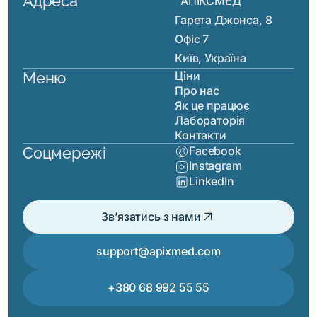
Адреса
"АПІКСМЕД"
Гарета Джонса, 8
Офіс 7
Київ, Україна
Меню
Ціни
Про нас
Як це працює
Лабораторія
Контакти
Соцмережі
Facebook
Instagram
LinkedIn
arrow_outward
Зв’язатись з нами
support@apixmed.com
+380 68 992 55 55