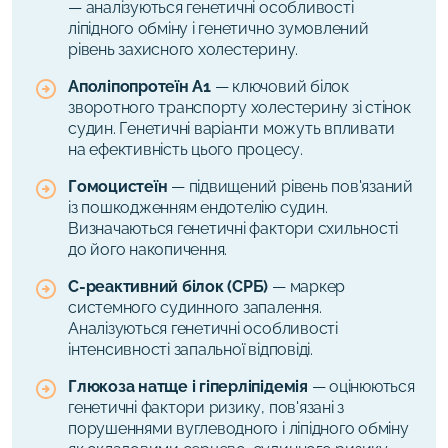
— аналізуються генетичні особливості
ліпідного обміну і генетично зумовлений
рівень захисного холестерину.
Аполіпопротеїн А1
— ключовий білок
зворотного транспорту холестерину зі стінок
судин. Генетичні варіанти можуть впливати
на ефективність цього процесу.
Гомоцистеїн
— підвищений рівень пов'язаний
із пошкодженням ендотелію судин.
Визначаються генетичні фактори схильності
до його накопичення.
С-реактивний білок (СРБ)
— маркер
системного судинного запалення.
Аналізуються генетичні особливості
інтенсивності запальної відповіді.
Глюкоза натще і гіперліпідемія
— оцінюються
генетичні фактори ризику, пов'язані з
порушеннями вуглеводного і ліпідного обміну