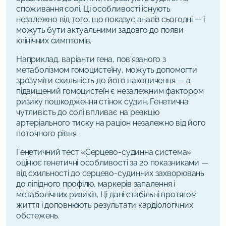
споживання солі. Ці особливості існують
незалежно від того, що показує аналіз сьогодні — і
можуть бути актуальними задовго до появи
клінічних симптомів.
Наприклад, варіанти гена, пов'язаного з
метаболізмом гомоцистеїну, можуть допомогти
зрозуміти схильність до його накопичення — а
підвищений гомоцистеїн є незалежним фактором
ризику пошкодження стінок судин. Генетична
чутливість до солі впливає на реакцію
артеріального тиску на раціон незалежно від його
поточного рівня.
Генетичний тест «Серцево-судинна система»
оцінює генетичні особливості за 20 показниками —
від схильності до серцево-судинних захворювань
до ліпідного профілю, маркерів запалення і
метаболічних ризиків. Ці дані стабільні протягом
життя і доповнюють результати кардіологічних
обстежень.