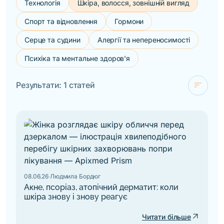
Технологія
Шкіра, волосся, зовнішній вигляд
Спорт та відновлення
Гормони
Серце та судини
Алергії та непереносимості
Психіка та ментальне здоров'я
sort
Результати: 1 статей
check
За новизною
За алфавітом
08.06.26
·
Людмила Бордюг
Акне, псоріаз, атопічний дерматит: коли
шкіра знову і знову реагує
arrow_outward
Читати більше