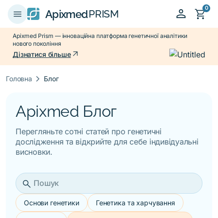
0
person
shopping_cart
menu
Apixmed
PRISM
Apixmed Prism — інноваційна платформа генетичної аналітики
нового покоління
arrow_outward
Дізнатися більше
keyboard_arrow_right
Головна
Блог
Apixmed Блог
Перегляньте сотні статей про генетичні
дослідження та відкрийте для себе індивідуальні
висновки.
search
Основи генетики
Генетика та харчування