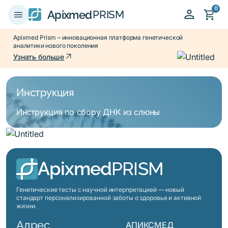
0
person
shopping_cart
menu
Apixmed
PRISM
Apixmed Prism – инновационная платформа генетической
аналитики нового поколения
arrow_outward
Узнать больше
Инструкция
Инструкция по сбору ДНК из слюны
Apixmed
PRISM
Генетические тесты с научной интерпретацией — новый
стандарт персонализированной заботы о здоровье и активной
жизни.
Адрес
АПИКСМЕД