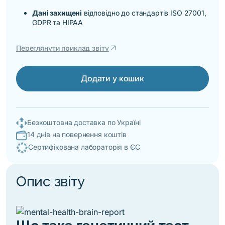
Дані захищені
відповідно до стандартів ISO 27001,
GDPR та HIPAA
arrow_outward
Переглянути приклад звіту
Додати у кошик
Безкоштовна доставка по Україні
14 днів на повернення коштів
Сертифікована лабораторія в ЄС
Опис звіту