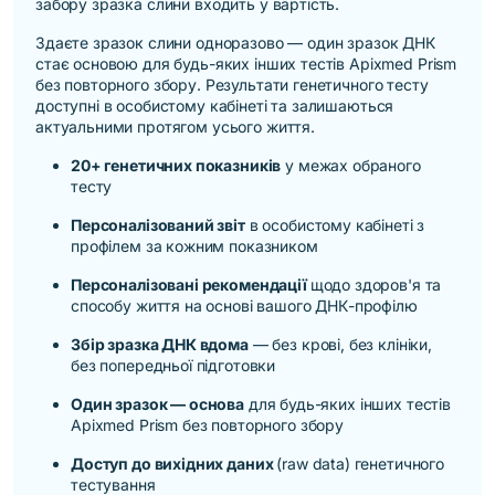
забору зразка
слини входить у вартість.
Здаєте зразок слини одноразово — один зразок ДНК
стає основою для будь-яких інших тестів Apixmed Prism
без повторного збору. Результати генетичного тесту
доступні в особистому кабінеті та залишаються
актуальними протягом усього життя.
20+ генетичних показників
у межах обраного
тесту
Персоналізований звіт
в особистому кабінеті з
профілем за кожним показником
Персоналізовані рекомендації
щодо здоров'я та
способу життя на основі вашого ДНК-профілю
Збір зразка ДНК вдома
— без крові, без клініки,
без попередньої підготовки
Один зразок — основа
для будь-яких інших тестів
Apixmed Prism без повторного збору
Доступ до вихідних даних
(raw data) генетичного
тестування