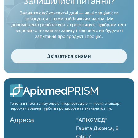
Залишилися питання?
оцінкою: лікар зможе врахувати
ваш профіль схильностей під час
Залиште свої контактні дані — наші спеціалісти
огляду, зіставити результати
зв’яжуться з вами найближчим часом. Ми
генетичного тестування з
допоможемо розібратися у пропозиціях, підібрати тест
результатами аналізів крові та інших
відповідно до вашого запиту і відповімо на будь-які
обстежень. У звіті є розділ «Питання
запитання про продукт і процес.
для лікаря» — це готові
формулювання, які допоможуть
зробити вашу розмову зі
Зв'язатися з нами
спеціалістом предметною, а
рішення — ефективними.
Apixmed
PRISM
Генетичні тести з науковою інтерпретацією — новий стандарт
персоналізованої турботи про здорове та активне життя.
Адреса
"АПІКСМЕД"
Гарета Джонса, 8
Офіс 7