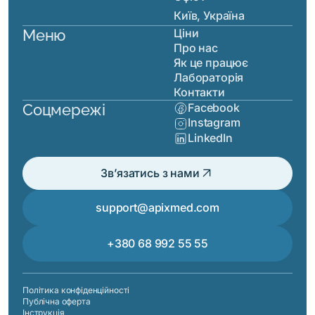
Київ, Україна
Меню
Ціни
Про нас
Як це працює
Лабораторія
Контакти
Соцмережі
Facebook
Instagram
LinkedIn
arrow_outward
Зв’язатись з нами
support@apixmed.com
+380 68 992 55 55
Політика конфіденційності
Публічна оферта
Інструкція