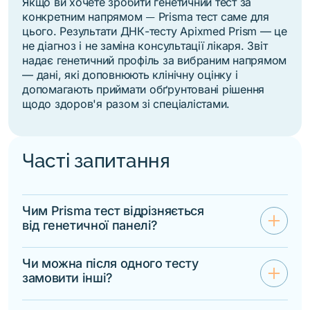
Якщо ви хочете зробити генетичний тест за
конкретним напрямом
Prisma тест саме для
—
цього. Результати ДНК-тесту Apixmed Prism — це
не діагноз і не заміна консультації лікаря. Звіт
надає генетичний профіль за вибраним напрямом
— дані, які доповнюють клінічну оцінку і
допомагають приймати обґрунтовані рішення
щодо здоров'я разом зі спеціалістами.
Часті запитання
Чим Prisma тест відрізняється
add
від генетичної панелі?
Prisma тест — це спеціалізований
звіт за одним напрямом. Генетичні
Чи можна після одного тесту
add
панелі Apixmed Prism об'єднують
замовити інші?
кілька тестів в один профіль. Якщо
Так. На основі того самого зразка
вас цікавить ширший генетичний