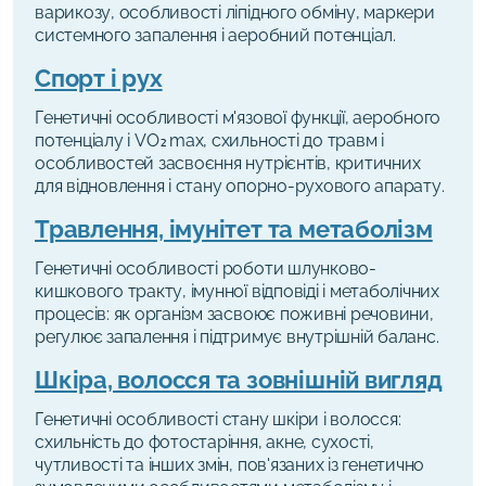
варикозу, особливості ліпідного обміну, маркери
системного запалення і аеробний потенціал.
Спорт і рух
Генетичні особливості м'язової функції, аеробного
потенціалу і VO₂max, схильності до травм і
особливостей засвоєння нутрієнтів, критичних
для відновлення і стану опорно-рухового апарату.
Травлення, імунітет та метаболізм
Генетичні особливості роботи шлунково-
кишкового тракту, імунної відповіді і метаболічних
процесів: як організм засвоює поживні речовини,
регулює запалення і підтримує внутрішній баланс.
Шкіра, волосся та зовнішній вигляд
Генетичні особливості стану шкіри і волосся:
схильність до фотостаріння, акне, сухості,
чутливості та інших змін, пов'язаних із генетично