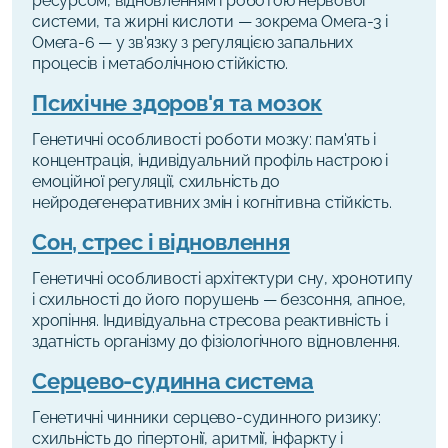
ресурсом, відновленням і роботою нервової
системи, та жирні кислоти — зокрема Омега-3 і
Омега-6 — у зв'язку з регуляцією запальних
процесів і метаболічною стійкістю.
Психічне здоров'я та мозок
Генетичні особливості роботи мозку: пам'ять і
концентрація, індивідуальний профіль настрою і
емоційної регуляції, схильність до
нейродегенеративних змін і когнітивна стійкість.
Сон, стрес і відновлення
Генетичні особливості архітектури сну, хронотипу
і схильності до його порушень — безсоння, апное,
хропіння. Індивідуальна стресова реактивність і
здатність організму до фізіологічного відновлення.
Серцево-судинна система
Генетичні чинники серцево-судинного ризику:
схильність до гіпертонії, аритмії, інфаркту і