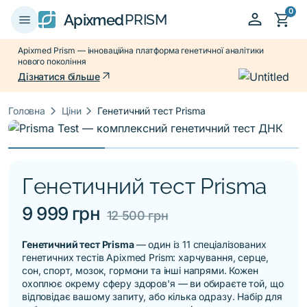
0
person
shopping_cart
menu
Apixmed
PRISM
Apixmed Prism — інноваційна платформа генетичної аналітики
нового покоління
arrow_outward
Дізнатися більше
keyboard_arrow_right
keyboard_arrow_right
Головна
Ціни
Генетичний тест Prisma
Генетичний тест Prisma
9 999 грн
12 500 грн
Генетичний тест Prisma
— один із 11 спеціалізованих
генетичних тестів Apixmed Prism
: харчування, серце,
сон, спорт, мозок, гормони та інші напрями. Кожен
охоплює окрему сферу здоров'я — ви обираєте той, що
відповідає вашому запиту, або кілька одразу.
Набір для