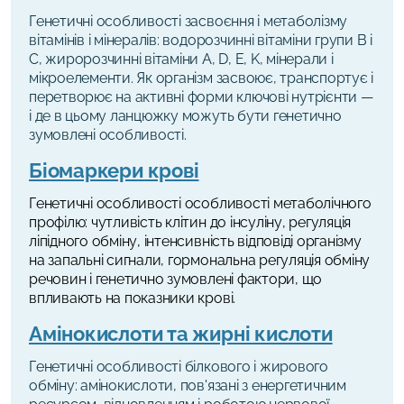
Генетичні особливості засвоєння і метаболізму
вітамінів і мінералів: водорозчинні вітаміни групи B і
C, жиророзчинні вітаміни A, D, E, K, мінерали і
мікроелементи. Як організм засвоює, транспортує і
перетворює на активні форми ключові нутрієнти —
і де в цьому ланцюжку можуть бути генетично
зумовлені особливості.
Біомаркери крові
Генетичні
особливості
особливості метаболічного
профілю: чутливість клітин до інсуліну, регуляція
ліпідного обміну, інтенсивність відповіді організму
на запальні сигнали, гормональна регуляція обміну
речовин і генетично зумовлені фактори, що
впливають на показники крові.
Амінокислоти та жирні кислоти
Генетичні особливості білкового і жирового
обміну: амінокислоти, пов'язані з енергетичним