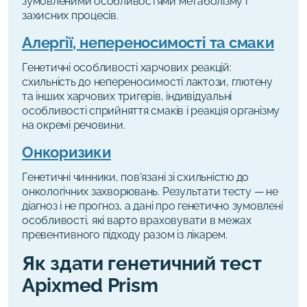
зумовленими особливостями метаболізму і
захисних процесів.
Алергії, непереносимості та смаки
Генетичні особливості харчових реакцій:
схильність до непереносимості лактози, глютену
та інших харчових тригерів, індивідуальні
особливості сприйняття смаків і реакція організму
на окремі речовини.
Онкоризики
Генетичні чинники, пов'язані зі схильністю до
онкологічних захворювань. Результати тесту — не
діагноз і не прогноз, а дані про генетично зумовлені
особливості, які варто враховувати в межах
превентивного підходу разом із лікарем.
Як здати генетичний тест
Apixmed Prism