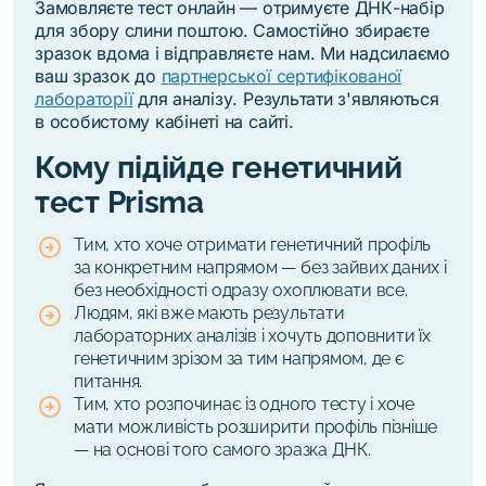
Замовляєте тест онлайн — отримуєте ДНК-набір
для збору слини поштою. Самостійно збираєте
зразок вдома і відправляєте нам. Ми надсилаємо
ваш зразок до
партнерської сертифікованої
лабораторії
для аналізу. Результати з'являються
в особистому кабінеті на сайті.
Кому підійде генетичний
тест Prisma
Тим, хто хоче отримати генетичний профіль
за конкретним напрямом — без зайвих даних і
без необхідності одразу охоплювати все.
Людям, які вже мають результати
лабораторних аналізів і хочуть доповнити їх
генетичним зрізом за тим напрямом, де є
питання.
Тим, хто розпочинає із одного тесту і хоче
мати можливість розширити профіль пізніше
— на основі того самого зразка ДНК.