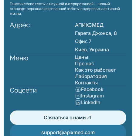
Генетические тесты с научной интерпретацией — новый
стандарт персонализированной заботы о здоровье и активной
жизни.
Адрес
АПИКСМЕД
Гарета Джонса, 8
Офис 7
Киев, Украина
Меню
Цены
Про нас
Как это работает
Лаборатория
Контакты
Соцсети
Facebook
Instagram
LinkedIn
arrow_outward
Связаться с нами
support@apixmed.com