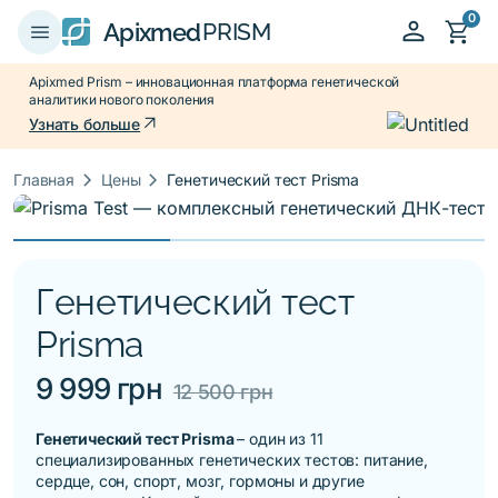
0
person
shopping_cart
menu
Apixmed
PRISM
Apixmed Prism – инновационная платформа генетической
аналитики нового поколения
arrow_outward
Узнать больше
keyboard_arrow_right
keyboard_arrow_right
Главная
Цены
Генетический тест Prisma
Генетический тест
Prisma
9 999 грн
12 500 грн
Генетический тест Prisma
– один из 11
специализированных генетических тестов: питание,
сердце, сон, спорт, мозг, гормоны и другие