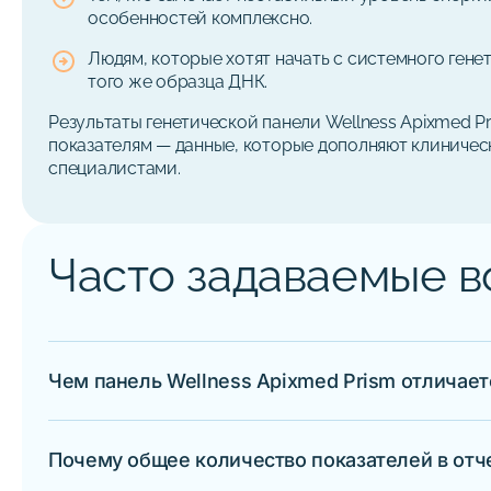
особенностей комплексно.
Людям, которые хотят начать с системного ген
того же образца ДНК.
Результаты генетической панели Wellness Apixmed Pr
показателям — данные, которые дополняют клиничес
специалистами.
Часто задаваемые 
Чем панель Wellness Apixmed Prism отличает
Каждый тест Apixmed Prism — это специализированн
объединяет пять таких направлений — нутриенты, с
Почему общее количество показателей в отче
срез, который позволяет видеть генетические особ