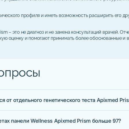
етического профиля и иметь возможность расширить его др
ism – это не диагноз и не замена консультаций врачей. Отч
кую оценку и помогают принимать более обоснованные и 
вопросы
ся от отдельного генетического теста Apixmed Pri
ый отчет по одному направлению. Генетическая панель W
ердце, мозг, сон и спорт — в один профиль. Это более ш
тах панели Wellness Apixmed Prism больше 97?
енности сразу в нескольких системах организма.