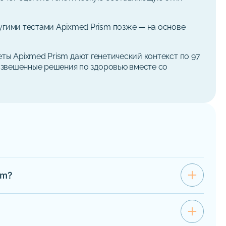
угими тестами Apixmed Prism позже — на основе
еты Apixmed Prism дают генетический контекст по 97
взвешенные решения по здоровью вместе со
add
sm?
ellness Apixmed Prism
ирокий генетический
add