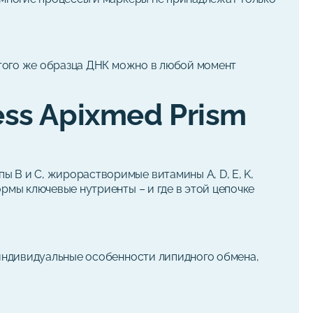
е того же образца ДНК можно в любой момент
ess Apixmed Prism
 B и C, жирорастворимые витамины A, D, E, K,
рмы ключевые нутриенты – и где в этой цепочке
 индивидуальные особенности липидного обмена,