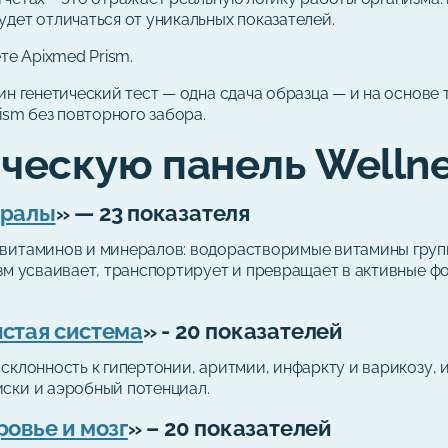
дет отличаться от уникальных показателей.
те Apixmed Prism.
ин генетический тест — одна сдача образца — и на основ
ism без повторного забора.
ическую панель Welln
ералы
» — 23 показателя
витаминов и минералов: водорастворимые витамины группы
зм усваивает, транспортирует и превращает в активные фо
стая система
» - 20 показателей
 склонность к гипертонии, аритмии, инфаркту и варикозу,
ски и аэробный потенциал.
овье и мозг
» – 20 показателей