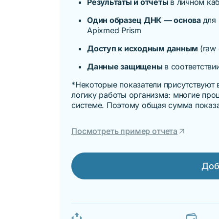
Результаты и отчеты
в личном ка
Один образец ДНК
— основа
для
Apixmed Prism
Доступ к исходным данным
(raw
Данные защищены
в соответстви
*Некоторые показатели присутствуют в
логику работы организма: многие про
системе. Поэтому общая сумма показат
arrow_outward
Посмотреть пример отчета
Доб