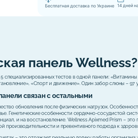
14 дней н
Бесплатная доставка по Украине
ская панель Wellness?
 5 специализированных тестов в одной панели: «Витамины
тановление», «Спорт и движение». Один забор слюны – 97 
панели связан с остальными
чество обновления после физических нагрузок. Особеннос
вье. Генетические особенности сердечно-сосудистой сис
нциал, и на восстановление. Wellness Apixmed Prism – эт
ой производительности и превентивного подхода к здоров
тчетах – это отражает реальную логику работы организма: