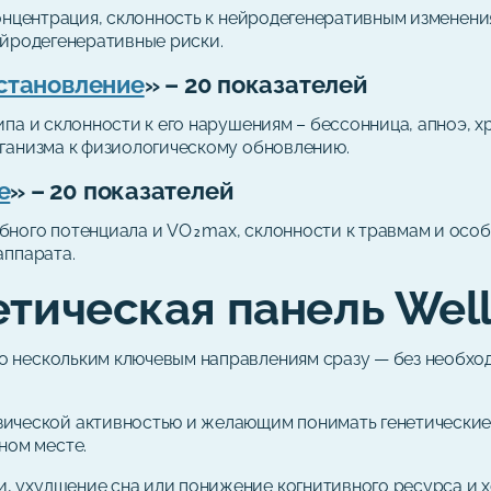
концентрация, склонность к нейродегенеративным изменен
ейродегенеративные риски.
сстановление
» – 20 показателей
па и склонности к его нарушениям – бессонница, апноэ, х
ганизма к физиологическому обновлению.
е
» – 20 показателей
ного потенциала и VO₂max, склонности к травмам и особ
аппарата.
етическая панель Wel
 по нескольким ключевым направлениям сразу — без необхо
ической активностью и желающим понимать генетические
ном месте.
ии, ухудшение сна или понижение когнитивного ресурса и 