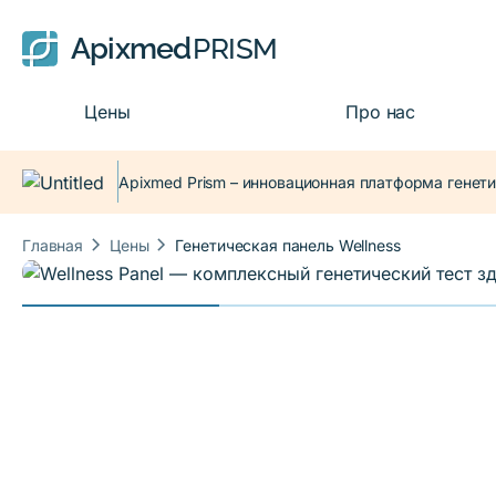
Apixmed
PRISM
Цены
Про нас
Apixmed Prism – инновационная платформа генети
keyboard_arrow_right
keyboard_arrow_right
Главная
Цены
Генетическая панель Wellness