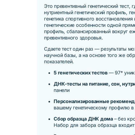
Это превентивный генетический тест, 
нутриентный генетический профиль, ге
генетика спортивного восстановления
генетические особенности одной прямо
профиль, сбалансированный вокруг еж
превентивного здоровья.
Сдаете тест один раз — результаты м
научной базы, а на основе того же о
показателей.
5 генетических тестов
— 97* уник
ДНК-тесты на питание, сон, нут
панели
Персонализированные рекомен
вашему генетическому профилю в с
Сбор образца ДНК дома
– без кр
Набор для забора образца входит