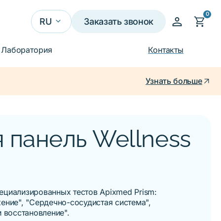
0
person
shopping_cart
keyboard_arrow_down
RU
Заказать звонок
UA
Лаборатория
Контакты
EN
arrow_outward
check
Узнать больше
RU
 панель Wellness
ециализированных тестов Apixmed Prism:
жение
", "
Сердечно-сосудистая система
",
и восстановление
".