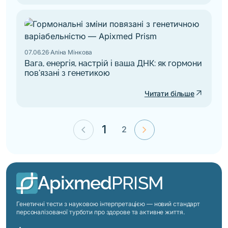
07.06.26
·
Аліна Мінкова
Вага, енергія, настрій і ваша ДНК: як гормони
пов'язані з генетикою
arrow_outward
Читати більше
keyboard_arrow_left
keyboard_arrow_right
1
2
Apixmed
PRISM
Генетичні тести з науковою інтерпретацією — новий стандарт
персоналізованої турботи про здорове та активне життя.