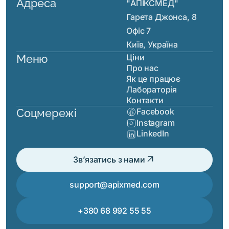
Адреса
"АПІКСМЕД"
Гарета Джонса, 8
Офіс 7
Київ, Україна
Меню
Ціни
Про нас
Як це працює
Лабораторія
Контакти
Соцмережі
Facebook
Instagram
LinkedIn
arrow_outward
Зв’язатись з нами
support@apixmed.com
+380 68 992 55 55