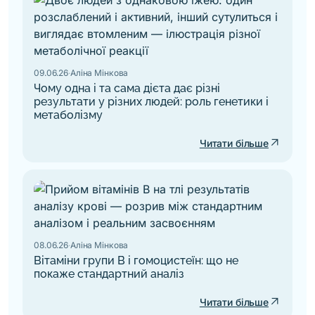
09.06.26
·
Аліна Мінкова
Чому одна і та сама дієта дає різні
результати у різних людей: роль генетики і
метаболізму
arrow_outward
Читати більше
08.06.26
·
Аліна Мінкова
Вітаміни групи B і гомоцистеїн: що не
покаже стандартний аналіз
arrow_outward
Читати більше