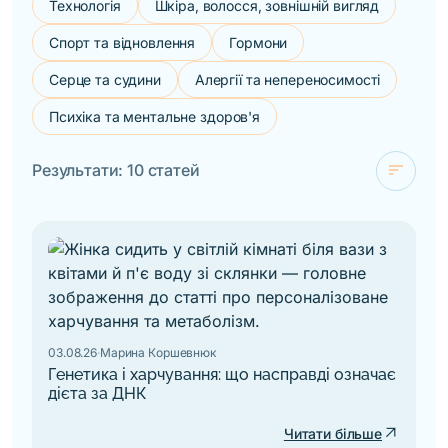
Технологія
Шкіра, волосся, зовнішній вигляд
Спорт та відновлення
Гормони
Серце та судини
Алергії та непереносимості
Психіка та ментальне здоров'я
sort
Результати: 10 статей
check
За новизною
За алфавітом
03.08.26
·
Марина Коршевнюк
Генетика і харчування: що насправді означає
дієта за ДНК
arrow_outward
Читати більше