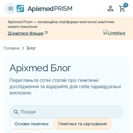
0
person
shopping_cart
menu
Apixmed
PRISM
Apixmed Prism — інноваційна платформа генетичної аналітики
нового покоління
arrow_outward
Дізнатися більше
keyboard_arrow_right
Головна
Блог
Apixmed Блог
Перегляньте сотні статей про генетичні
дослідження та відкрийте для себе індивідуальні
висновки.
search
Основи генетики
Генетика та харчування