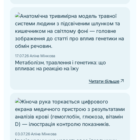
17.07.26
·
Аліна Мінкова
Метаболізм, травлення і генетика: що
впливає на реакцію на їжу
arrow_outward
Читати більше
03.07.26
·
Аліна Мінкова