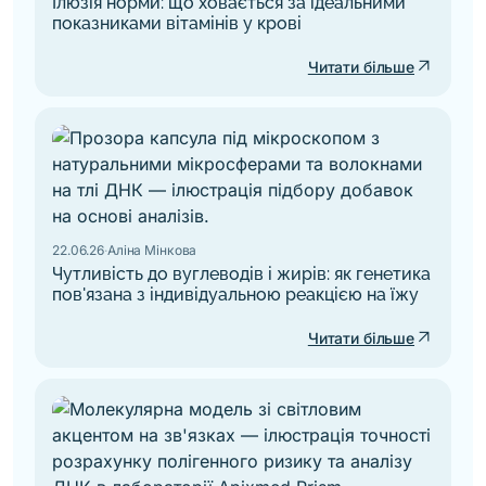
Ілюзія норми: що ховається за ідеальними
показниками вітамінів у крові
arrow_outward
Читати більше
22.06.26
·
Аліна Мінкова
Чутливість до вуглеводів і жирів: як генетика
пов'язана з індивідуальною реакцією на їжу
arrow_outward
Читати більше