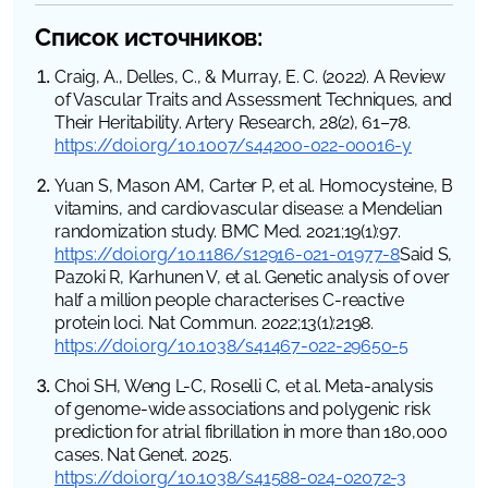
Список источников:
Craig, A., Delles, C., & Murray, E. C. (2022). A Review
of Vascular Traits and Assessment Techniques, and
Their Heritability. Artery Research, 28(2), 61–78.
https://doi.org/10.1007/s44200-022-00016-y
‌Yuan S, Mason AM, Carter P, et al. Homocysteine, B
vitamins, and cardiovascular disease: a Mendelian
randomization study.
BMC Med
. 2021;19(1):97.
https://doi.org/10.1186/s12916-021-01977-8
Said S,
Pazoki R, Karhunen V, et al. Genetic analysis of over
half a million people characterises C-reactive
protein loci.
Nat Commun
. 2022;13(1):2198.
https://doi.org/10.1038/s41467-022-29650-5
Choi SH, Weng L-C, Roselli C, et al. Meta-analysis
of genome-wide associations and polygenic risk
prediction for atrial fibrillation in more than 180,000
cases.
Nat Genet
. 2025.
https://doi.org/10.1038/s41588-024-02072-3