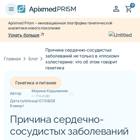
0
person
shopping_cart
menu
Apixmed
PRISM
Apixmed Prism – инновационная платформа генетической
аналитики нового поколения
arrow_outward
Узнать больше
Причина сердечно-сосудистых
заболеваний не только в «плохом»
keyboard_arrow_right
keyboard_arrow_right
Главная
Блог
холестерине: что об этом говорит
генетика
Генетика и питание
Марина Коршевнюк
Автор:
— Founder
Дата публікації:
07/06/26
6 минут
Причина сердечно-
сосудистых заболеваний