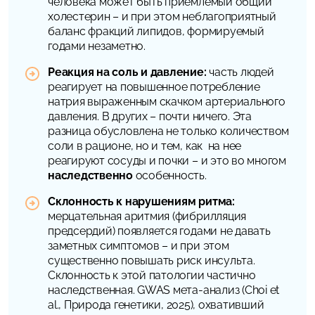
человека может быть приемлемый общий
холестерин – и при этом неблагоприятный
баланс фракций липидов, формируемый
годами незаметно.
Реакция на соль и давление:
часть людей
реагирует на повышенное потребление
натрия выраженным скачком артериального
давления. В других – почти ничего. Эта
разница обусловлена ​​не только количеством
соли в рационе, но и тем, как на нее
реагируют сосуды и почки – и это во многом
наследственно
особенность.
Склонность к нарушениям ритма:
мерцательная аритмия (фибрилляция
предсердий) появляется годами не давать
заметных симптомов – и при этом
существенно повышать риск инсульта.
Склонность к этой патологии частично
наследственная. GWAS мета-анализ (Choi et
al.,
Природа генетики
, 2025), охвативший