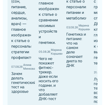
Марина
03.08.26
·
Коршевнюк
Генетика и
питание:
что на
самом
Марина
05.08.26
·
деле
Коршевнюк
означает
Чего не
диета по
покажет
Алина
ДНК
07.08.26
·
фитнес-
Минкова
трекер,
31.07.26
·
Зачем
даже если
делать
Лучш
носить его
генетический
генет
годами, и
тест на
тесты:
что
здоровье
вопро
добавляет
перед
ДНК-тест
покуп