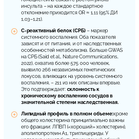
инсульта – на каждое стандартное
отклонение приходится OR ≈ 1,11 (95% ДИ
1,03–1,21).
С-реактивный белок (СРБ)
– маркер
системного воспаления. Оба показателя
зависят и от питания, и от наследственных
особенностей метаболизма. Больше GWAS
на СРБ (Said et al.,
Nature Communications
,
2022), охватив более 575 000 человек,
выявило 266 независимых генетических
локусов, влияющих на уровень системного
воспаления, – 211 из них описаны впервые.
Это подтверждает:
склонность к
хроническому воспалению сосудов в
значительной степени наследственная.
Липидный профиль в полном объеме:
кроме
общего холестерина принципиально важны
его фракции: ЛПВП («хороший» холестерин),
аполипопротеин А1, триглицериды. У