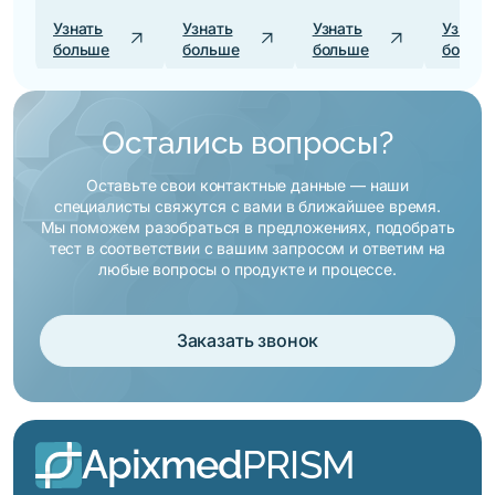
Узнать
Узнать
Узнать
Узнать
arrow_outward
arrow_outward
arrow_outward
больше
больше
больше
больш
Остались вопросы?
Оставьте свои контактные данные — наши
специалисты свяжутся с вами в ближайшее время.
Мы поможем разобраться в предложениях, подобрать
тест в соответствии с вашим запросом и ответим на
любые вопросы о продукте и процессе.
Заказать звонок
Apixmed
PRISM