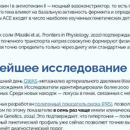
ин I в ангиотензин II — мощный вазоконстриктор, то ест
 гена влияют на базальную активность фермента и опред
 ACE входят в число наиболее изученных генетических де
ли (Maaliki et al., Frontiers in Physiology, 2022) подтверж
х почечного транспорта натрия совокупно формируют физи
зя точно определить только через диету или стандартные а
нейшее исследование
яшний день
GWAS
-метаанализ артериального давления (Keato
хождения. Исследователи идентифицировали более 2000 г
тных. Среди новых находок — локусы в генах, связанных с 
нных разработан
полигенный показатель риска (PRS)
, позво
ом по этому показателю
в семь раз чаще
имели клинически
e Genetics
, 2024). Это подтверждает, что гипертония — по
ный генетический профиль уже сейчас позволяет точнее 
ечёт диагностический порог.