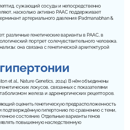
ь пептид, сужающий сосуды и непосредственно
еляют, насколько активно РААС поддерживает
терминант артериального давления (Padmanabhan &
дает: различные генетические варианты в РААС, в
ологический портрет солечувствительного человека.
нализы: она связана с генетической архитектурой
 гипертонии
n et al.,
Nature Genetics
, 2024). В нём объединены
енетических локусов, связанных с показателями
метаболизмом железа и адренергических рецепторов.
ляющий оценить генетическую предрасположенность
 подтверждённую гипертонию по сравнению с теми,
лигенное состояние. Отдельные варианты генов
выявлять повышенную наследственную