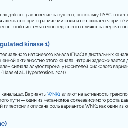
х людей это равновесие нарушено, поскольку РААС-ответ н
 адекватно при ограничении соли и не снижается при её и
нов этой системы непосредственно влияют на вероятность со
gulated kinase 1)
телиального натриевого канала (ENaC) в дистальных канал
шенной активностью этого канала: натрий задерживается 
елем сигнала альдостерона: у носителей рискового вариан
s et al., Hypertension, 2021).
х канальцах. Варианты
WNK1
влияют на активность транспо
ого пути — один из механизмов солезависимого роста дав
 гипертонии описана роль вариантов WNK1 как один из клю
me)