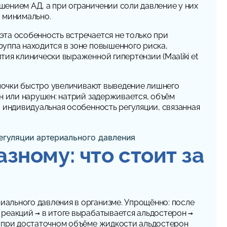
шением АД, а при ограничении соли давление у них
и минимально.
эта особенность встречается не только при
уппа находится в зоне повышенного риска,
ия клинически выраженной гипертензии (Maaliki et
й почки быстро увеличивают выведение лишнего
ен или нарушен: натрий задерживается, объём
о индивидуальная особенность регуляции, связанная
зному: что стоит за
иального давления в организме. Упрощённо: после
 реакций → в итоге вырабатывается альдостерон →
: при достаточном объёме жидкости альдостерон