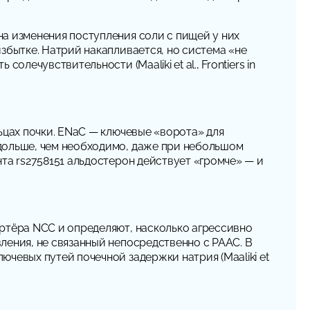
а изменения поступления соли с пищей у них
збытке. Натрий накапливается, но система «не
лечувствительности (Maaliki et al., Frontiers in
ьцах почки. ENaC — ключевые «ворота» для
дольше, чем необходимо, даже при небольшом
та rs2758151 альдостерон действует «громче» — и
ртёра NCC и определяют, насколько агрессивно
ления, не связанный непосредственно с РААС. В
чевых путей почечной задержки натрия (Maaliki et