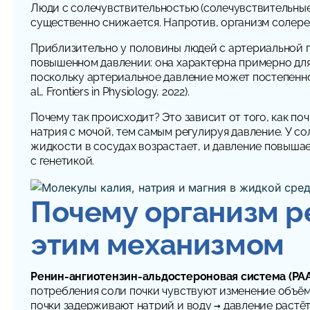
Люди с солечувствительностью (солечувствительные
существенно снижается. Напротив, организм солере
Приблизительно у половины людей с артериальной г
повышенном давлении: она характерна примерно для
поскольку артериальное давление может постепенно 
al., Frontiers in Physiology, 2022).
Почему так происходит? Это зависит от того, как п
натрия с мочой, тем самым регулируя давление. У с
жидкости в сосудах возрастает, и давление повышае
с генетикой.
Почему организм ре
этим механизмом
Ренин-ангиотензин-альдостероновая система (РА
потребления соли почки чувствуют изменение объём
почки задерживают натрий и воду → давление растё