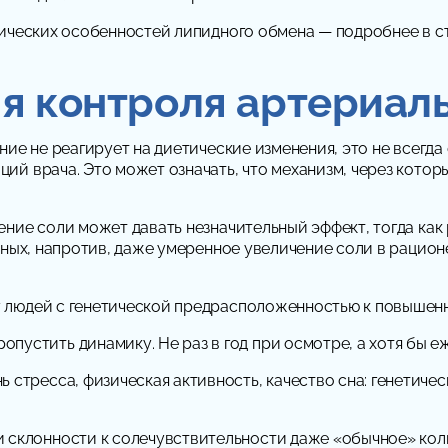
тических особенностей липидного обмена — подробнее в с
ля контроля артериал
ие не реагирует на диетические изменения, это не всегда
й врача. Это может означать, что механизм, через котор
ние соли может давать незначительный эффект, тогда как
ьных, напротив, даже умеренное увеличение соли в рацион
 людей с генетической предрасположенностью к повышен
опустить динамику. Не раз в год при осмотре, а хотя бы 
ь стресса, физическая активность, качество сна: генетиче
ри склонности к солечувствительности даже «обычное» ко