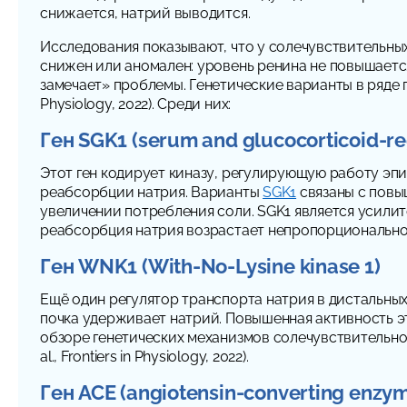
снижается, натрий выводится.
Исследования показывают, что у солечувствительны
снижен или аномален: уровень ренина не повышается
замечает» проблемы. Генетические варианты в ряде ге
Physiology, 2022). Среди них:
Ген SGK1 (serum and glucocorticoid-re
Этот ген кодирует киназу, регулирующую работу эпи
реабсорбции натрия. Варианты
SGK1
связаны с повы
увеличении потребления соли. SGK1 является усилит
реабсорбция натрия возрастает непропорционально (Haa
Ген WNK1 (With-No-Lysine kinase 1)
Ещё один регулятор транспорта натрия в дистальны
почка удерживает натрий. Повышенная активность эт
обзоре генетических механизмов солечувствительной
al., Frontiers in Physiology, 2022).
Ген ACE (angiotensin-converting enzy