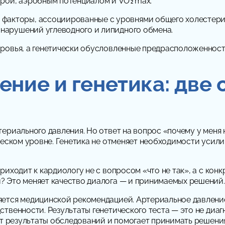
грой, аэробным потенциалом и VO₂max.
 факторы, ассоциированные с уровнями общего холестерин
а нарушений углеводного и липидного обмена.
ровья, а генетически обусловленные предрасположенности
ение и генетика: две
риального давления. Но ответ на вопрос «почему у меня не
еском уровне. Генетика не отменяет необходимости усилий
иходит к кардиологу не с вопросом «что не так», а с конк
? Это меняет качество диалога — и принимаемых решений.
ется медицинской рекомендацией. Артериальное давление 
твенности. Результаты генетического теста — это не диагн
ет результаты обследований и помогает принимать решения