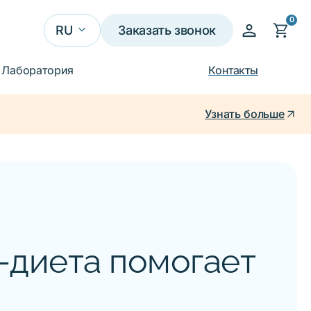
0
person
shopping_cart
keyboard_arrow_down
RU
Заказать звонок
UA
Лаборатория
Контакты
EN
arrow_outward
check
Узнать больше
RU
-диета помогает