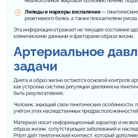
неалкогольной жировой болезнью печени, пода
Липиды и маркеры воспаления
— генетические
реактивного белка, а также показателями риск
Эта информация отражает не текущее состояние здо
клиническими данными и факторами образа жизни.
Артериальное давл
задачи
Диета и образ жизни остаются основой контроля арте
как устроена система регуляции давления на генетич
быть результативнее.
Человек, знающий свои генетические особенности, пр
учётом этих наследственных предрасположенностей
Материал носит информационный характер и не явля
образа жизни, сопутствующих заболеваний и наследс
Prism даёт генетический контекст, который дополня