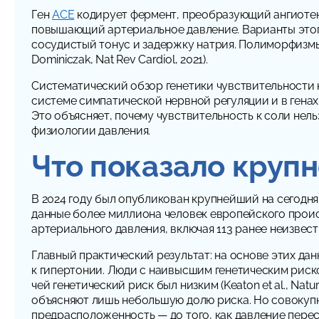
Ген
ACE
кодирует фермент, преобразующий ангиотенз
повышающий артериальное давление. Варианты этого
сосудистый тонус и задержку натрия. Полиморфизмы
Dominiczak, Nat Rev Cardiol, 2021).
Систематический обзор генетики чувствительности к со
системе симпатической нервной регуляции и в гена
Это объясняет, почему чувствительность к соли нель
физиологии давления.
Что показало круп
В 2024 году был опубликован крупнейший на сегодн
данные более миллиона человек европейского проис
артериального давления, включая 113 ранее неизвес
Главный практический результат: на основе этих да
к гипертонии. Люди с наивысшим генетическим риск
чей генетический риск был низким (Keaton et al.,
Natur
объясняют лишь небольшую долю риска. Но совокуп
предрасположенность — до того, как давление перес