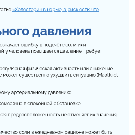
татье
«Холестерин в норме, а риск есть: что
ьного давления
 означает ошибку в подсчёте соли или
ый у человека повышается давление, требует
 регулярная физическая активность или снижение
е может существенно ухудшить ситуацию (Maaliki et
ному артериальному давлению:
ежемесячно в спокойной обстановке.
ская предрасположенность не отменяет их значения,
личество соли в ежедневном рационе может быть