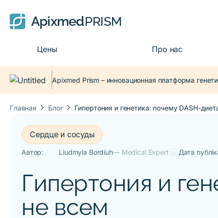
Apixmed
PRISM
Цены
Про нас
Apixmed Prism – инновационная платформа генети
keyboard_arrow_right
keyboard_arrow_right
Главная
Блог
Гипертония и генетика: почему DASH-диет
Сердце и сосуды
Автор:
Liudmyla Bordiuh
— Medical Expert
Дата публіка
Гипертония и ген
не всем