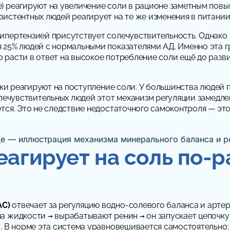
) реагируют на увеличение соли в рационе заметным повы
зистентных людей реагирует на те же изменения в питани
ипертензией присутствует солечувствительность. Однако 
 25% людей с нормальными показателями АД. Именно эта гр
расти в ответ на высокое потребление соли ещё до развит
очки реагируют на поступление соли. У большинства люде
олечувствительных людей этот механизм регуляции замедл
тся. Это не следствие недостаточного самоконтроля — эт
агирует на соль по-ра
АС)
отвечает за регуляцию водно-солевого баланса и артер
а жидкости → вырабатывают ренин → он запускает цепочку
т. В норме эта система уравновешивается самостоятельно