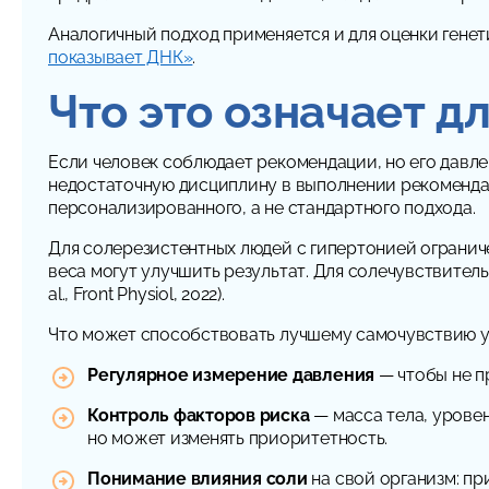
Аналогичный подход применяется и для оценки гене
показывает ДНК»
.
Что это означает д
Если человек соблюдает рекомендации, но его давлен
недостаточную дисциплину в выполнении рекомендаци
персонализированного, а не стандартного подхода.
Для солерезистентных людей с гипертонией ограниче
веса могут улучшить результат. Для солечувствител
al., Front Physiol, 2022).
Что может способствовать лучшему самочувствию у
Регулярное измерение давления
— чтобы не пр
Контроль факторов риска
— масса тела, уровен
но может изменять приоритетность.
Понимание влияния соли
на свой организм: п