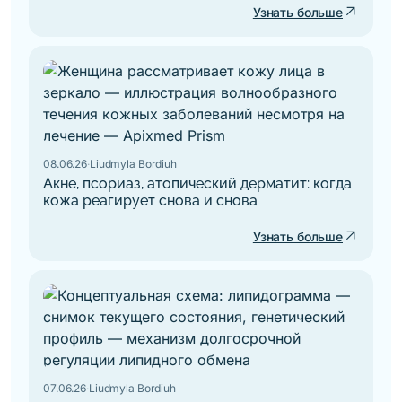
arrow_outward
Узнать больше
08.06.26
·
Liudmyla Bordiuh
Акне, псориаз, атопический дерматит: когда
кожа реагирует снова и снова
arrow_outward
Узнать больше
07.06.26
·
Liudmyla Bordiuh