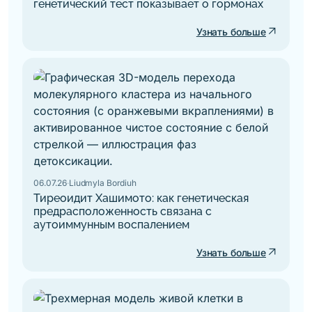
генетический тест показывает о гормонах
arrow_outward
Узнать больше
06.07.26
·
Liudmyla Bordiuh
Тиреоидит Хашимото: как генетическая
предрасположенность связана с
аутоиммунным воспалением
arrow_outward
Узнать больше