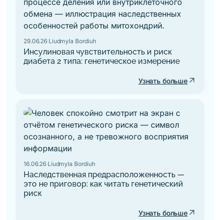
29.06.26
·
Liudmyla Bordiuh
Инсулиновая чувствительность и риск
диабета 2 типа: генетическое измерение
arrow_outward
Узнать больше
16.06.26
·
Liudmyla Bordiuh
Наследственная предрасположенность —
это не приговор: как читать генетический
риск
arrow_outward
Узнать больше