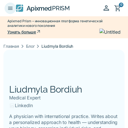
0
person
shopping_cart
menu
Apixmed
PRISM
Apixmed Prism – инновационная платформа генетической
аналитики нового поколения
arrow_outward
Узнать больше
keyboard_arrow_right
keyboard_arrow_right
Главная
Блог
Liudmyla Bordiuh
Liudmyla Bordiuh
Medical Expert
LinkedIn
A physician with international practice. Writes about
a personalized approach to health — understanding