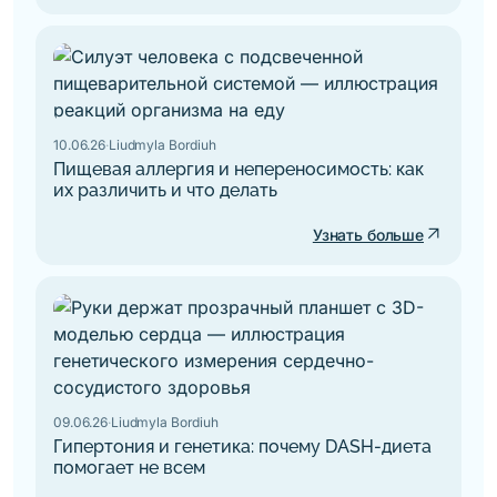
10.06.26
·
Liudmyla Bordiuh
Пищевая аллергия и непереносимость: как
их различить и что делать
arrow_outward
Узнать больше
09.06.26
·
Liudmyla Bordiuh
Гипертония и генетика: почему DASH-диета
помогает не всем