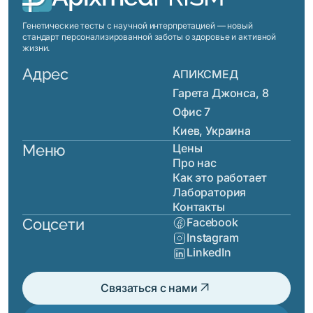
Генетические тесты с научной интерпретацией — новый
стандарт персонализированной заботы о здоровье и активной
жизни.
Адрес
АПИКСМЕД
Гарета Джонса, 8
Офис 7
Киев, Украина
Меню
Цены
Про нас
Как это работает
Лаборатория
Контакты
Соцсети
Facebook
Instagram
LinkedIn
arrow_outward
Связаться с нами