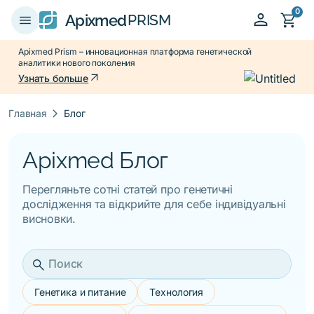
0
person
shopping_cart
menu
Apixmed
PRISM
Apixmed Prism – инновационная платформа генетической
аналитики нового поколения
arrow_outward
Узнать больше
keyboard_arrow_right
Главная
Блог
Apixmed Блог
Перегляньте сотні статей про генетичні
дослідження та відкрийте для себе індивідуальні
висновки.
search
Генетика и питание
Технология