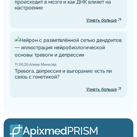
происходит в мозге и как ДНК влияет на
настроение
arrow_outward
Узнать больше
11.06.26
·
Алина Минкова
Тревога, депрессия и выгорание: есть ли
связь с генетикой?
arrow_outward
Узнать больше
Apixmed
PRISM