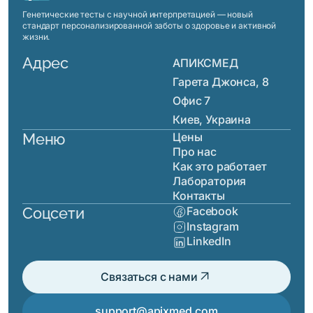
Генетические тесты с научной интерпретацией — новый
стандарт персонализированной заботы о здоровье и активной
жизни.
Адрес
АПИКСМЕД
Гарета Джонса, 8
Офис 7
Киев, Украина
Меню
Цены
Про нас
Как это работает
Лаборатория
Контакты
Соцсети
Facebook
Instagram
LinkedIn
arrow_outward
Связаться с нами
support@apixmed.com