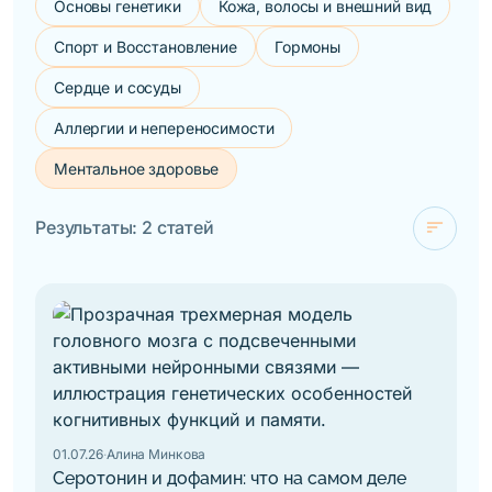
Основы генетики
Кожа, волосы и внешний вид
Спорт и Восстановление
Гормоны
Сердце и сосуды
Аллергии и непереносимости
Ментальное здоровье
sort
Результаты: 2 статей
check
За новизной
За алфавитом
01.07.26
·
Алина Минкова
Серотонин и дофамин: что на самом деле