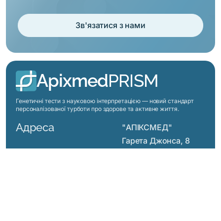
Зв'язатися з нами
Apixmed
PRISM
Генетичні тести з науковою інтерпретацією — новий стандарт
персоналізованої турботи про здорове та активне життя.
Адреса
"АПІКСМЕД"
Гарета Джонса, 8
Офіс 7
Київ, Україна
Меню
Ціни
Про нас
Як це працює
Лабораторія
Контакти