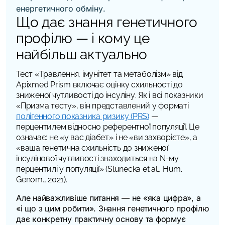
Що дає знання генетичного
профілю — і кому це
найбільш актуально
Тест «Травлення, імунітет та метаболізм» від
Apixmed Prism включає оцінку схильності до
зниженої чутливості до інсуліну. Як і всі показники
«Призма тесту», він представлений у форматі
полігенного показника ризику (PRS)
—
перцентилем відносно референтної популяції. Це
означає: не «у вас діабет» і не «ви захворієте», а
«ваша генетична схильність до зниженої
інсулінової чутливості знаходиться на N-му
перцентилі у популяції» (Slunecka et al.,
Hum.
Genom.
, 2021).
Але найважливіше питання — не «яка цифра», а
«і що з цим робити». Знання генетичного профілю
дає конкретну практичну основу та формує