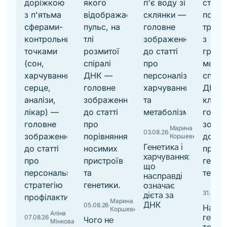
Марина
03.08.26
·
Коршевнюк
Генетика і
харчування:
що
насправді
означає
31.07.26
·
дієта за
Марина
ДНК
05.08.26
·
Найкр
Коршевнюк
Аліна
генет
07.08.26
·
Чого не
Мінкова