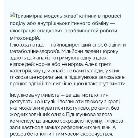
Глюкоза натще — найпоширеніший спосіб оцінити
метаболічне здоров'я. Мільйони людей щороку
здають цей аналіз і отримують одну з двох
відповідей: норма або не норма. Але є третя
категорія, яку цей аналіз не бачить: люди, у яких
глюкоза ще нормальна, а підшлункова залоза вже
працює вдвічі інтенсивніше, щоб її такою утримати.
Інсулінова чутливість — це здатність клітин
реагувати на інсулін і поглинати глюкозу з крові,
яка може знижуватися поступово, роками, без
жодних зовнішніх ознак. Підшлункова залоза
компенсує це вищою секрецією інсуліну. Глюкоза
залишається в межах референсних значень. А
резерв бета-клітин тим часом скорочується.