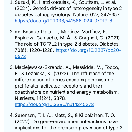
Suzuki, K., Hatzikotoulas, K., Southam, L. et al.
(2024). Genetic drivers of heterogeneity in type 2
diabetes pathophysiology. Nature, 627, 347–357.
https://doi.org/10.1038/s41586-024-07019-6
del Bosque-Plata, L., Martínez-Martínez, E.,
Espinoza-Camacho, M. Á., & Gragnoli, C. (2021).
The role of TCF7L2 in type 2 diabetes.
Diabetes
,
70(6), 1220–1228.
https://doi.org/10.2337/db20-
0573
Maciejewska-Skrendo, A., Massidda, M., Tocco,
F., & Leźnicka, K. (2022). The influence of the
differentiation of genes encoding peroxisome
proliferator-activated receptors and their
coactivators on nutrient and energy metabolism.
Nutrients
, 14(24), 5378.
https://doi.org/10.3390/nu14245378
Sørensen, T. I. A., Metz, S., & Kilpeläinen, T. O.
(2022). Do gene–environment interactions have
implications for the precision prevention of type 2