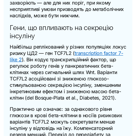
захворіють — але для них поріг, при якому
несприятливі умови призводять до метаболічних
наслідків, може бути нижчим.
Гени, що впливають на секрецію
інсуліну
Найбільш реплікований у різних популяціях локус
ризику ЦД2 — ген
TCF7L2
(
transcription factor 7-
like 2
). Він кодує транскрипційний фактор, що
регулює роботу генів у панкреатичних бета-
клітинах через сигнальний шлях Wnt. Варіанти
TCF7L2
асоційовані зі зниженою глюкозо-
стимульованою секрецією інсуліну, зменшеним
інкретиновим ефектом і зниженою масою бета-
клітин (del Bosque-Plata et al.,
Diabetes
, 2021).
Практично це означає: за однакового рівня
глюкози в крові бета-клітини в носіїв ризикових
варіантів
TCF7L2
можуть секретувати менше
інсуліну у відповідь на їжу. Компенсаторний
резерв менший. Перехід до передіабету за