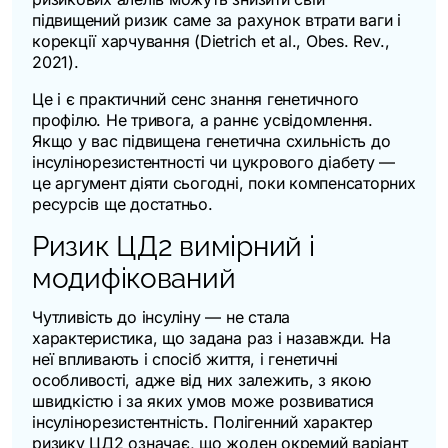
підвищений ризик саме за рахунок втрати ваги і
корекції харчування (Dietrich et al.,
Obes. Rev.
,
2021).
Це і є практичний сенс знання генетичного
профілю. Не тривога, а раннє усвідомлення.
Якщо у вас підвищена генетична схильність до
інсулінорезистентності чи цукрового діабету —
це аргумент діяти сьогодні, поки компенсаторних
ресурсів ще достатньо.
Ризик ЦД2 вимірний і
модифікований
Чутливість до інсуліну — не стала
характеристика, що задана раз і назавжди. На
неї впливають і спосіб життя, і генетичні
особливості, адже від них залежить, з якою
швидкістю і за яких умов може розвиватися
інсулінорезистентність. Полігенний характер
ризику ЦД2 означає, що жоден окремий варіант