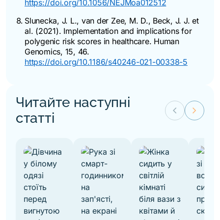
https://doi.org/10.1056/NEJMoa012512
Slunecka, J. L., van der Zee, M. D., Beck, J. J. et
al. (2021). Implementation and implications for
polygenic risk scores in healthcare.
Human
Genomics
, 15, 46.
https://doi.org/10.1186/s40246-021-00338-5
Читайте наступні
keyboard_arrow_left
keyboard_arrow_right
статті