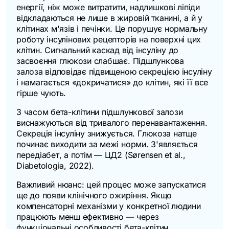
енергії, ніж може витратити, надлишкові ліпіди
відкладаються не лише в жировій тканині, а й у
клітинах м'язів і печінки. Це порушує нормальну
роботу інсулінових рецепторів на поверхні цих
клітин. Сигнальний каскад від інсуліну до
засвоєння глюкози слабшає. Підшлункова
залоза відповідає підвищеною секрецією інсуліну
і намагається «докричатися» до клітин, які її все
гірше чують.
З часом бета-клітини підшлункової залози
виснажуються від тривалого перенавантаження.
Секреція інсуліну знижується. Глюкоза натще
починає виходити за межі норми. З'являється
передіабет, а потім — ЦД2 (Sørensen et al.,
Diabetologia
, 2022).
Важливий нюанс: цей процес може запускатися
ще до появи клінічного ожиріння. Якщо
компенсаторні механізми у конкретної людини
працюють менш ефективно — через
функціональні особливості бета-клітин,