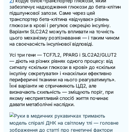
2
) кодує білок-транспортер глюкози, який
забезпечує надходження глюкози до бета-клітин
підшлункової залози. Саме через цей
транспортер бета-клітина «відчуває» рівень
глюкози в крові і регулює секрецію інсуліну.
Варіанти
SLC2A2
можуть впливати на точність
цього механізму розпізнавання — і таким чином
на своєчасність інсулінової відповіді.
Усі три гени —
TCF7L2
,
PPARG
і
SLC2A2
/GLUT2
— діють на різних рівнях одного процесу: від
сигналу «скільки глюкози в крові» до «скільки
інсуліну секретувати» і «наскільки ефективно
периферичні тканини на нього реагуватимуть».
Їхні варіанти не спричиняють ЦД2, але
визначають схильність — зміщують поріг, при
якому несприятливий спосіб життя починає
давати метаболічні наслідки.