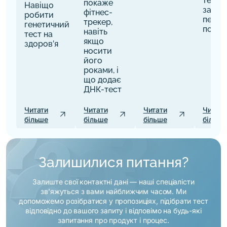
тести:
покаже
Навіщо
запит
фітнес-
робити
перед
трекер,
генетичний
покуп
навіть
тест на
якщо
здоров’я
носити
його
роками, і
що додає
ДНК-тест
Читати
Читати
Читати
Читати
arrow_outward
arrow_outward
arrow_outward
більше
більше
більше
більше
Залишилися питання?
Залиште свої контактні дані — наші спеціалісти
зв’яжуться з вами найближчим часом. Ми
допоможемо розібратися у пропозиціях, підібрати тест
відповідно до вашого запиту і відповімо на будь-які
запитання про продукт і процес.