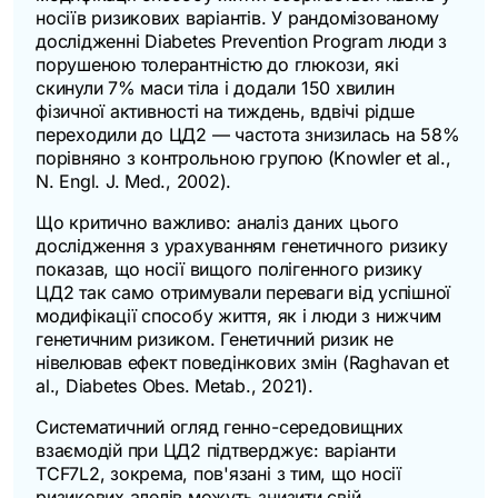
носіїв ризикових варіантів. У рандомізованому
дослідженні Diabetes Prevention Program люди з
порушеною толерантністю до глюкози, які
скинули 7% маси тіла і додали 150 хвилин
фізичної активності на тиждень, вдвічі рідше
переходили до ЦД2 — частота знизилась на 58%
порівняно з контрольною групою (Knowler et al.,
N. Engl. J. Med.
, 2002).
Що критично важливо: аналіз даних цього
дослідження з урахуванням генетичного ризику
показав, що носії вищого полігенного ризику
ЦД2 так само отримували переваги від успішної
модифікації способу життя, як і люди з нижчим
генетичним ризиком. Генетичний ризик не
нівелював ефект поведінкових змін (Raghavan et
al.,
Diabetes Obes. Metab.
, 2021).
Систематичний огляд генно-середовищних
взаємодій при ЦД2 підтверджує: варіанти
TCF7L2
, зокрема, пов'язані з тим, що носії
ризикових алелів можуть знизити свій