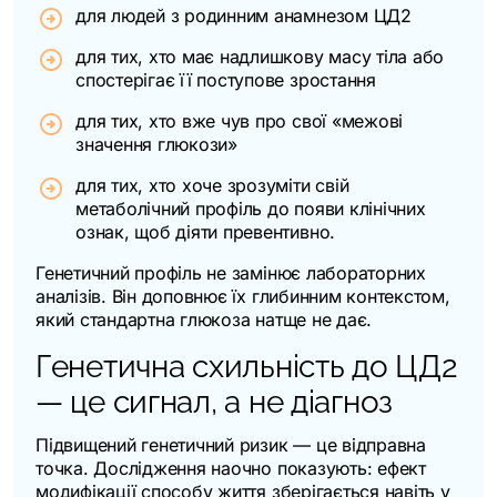
для людей з родинним анамнезом ЦД2
для тих, хто має надлишкову масу тіла або
спостерігає її поступове зростання
для тих, хто вже чув про свої «межові
значення глюкози»
для тих, хто хоче зрозуміти свій
метаболічний профіль до появи клінічних
ознак, щоб діяти превентивно.
Генетичний профіль не замінює лабораторних
аналізів. Він доповнює їх глибинним контекстом,
який стандартна глюкоза натще не дає.
Генетична схильність до ЦД2
— це сигнал, а не діагноз
Підвищений генетичний ризик — це відправна
точка. Дослідження наочно показують: ефект
модифікації способу життя зберігається навіть у