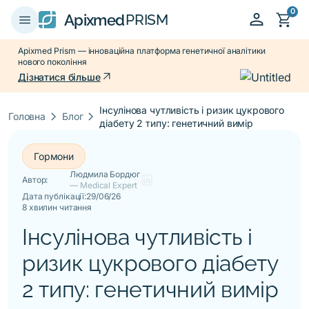
0
person
shopping_cart
menu
Apixmed
PRISM
Apixmed Prism — інноваційна платформа генетичної аналітики
нового покоління
arrow_outward
Дізнатися більше
Інсулінова чутливість і ризик цукрового
keyboard_arrow_right
keyboard_arrow_right
Головна
Блог
діабету 2 типу: генетичний вимір
Гормони
Людмила Бордюг
Автор:
— Medical Expert
Дата публікації:
29/06/26
8 хвилин читання
Інсулінова чутливість і
ризик цукрового діабету
2 типу: генетичний вимір