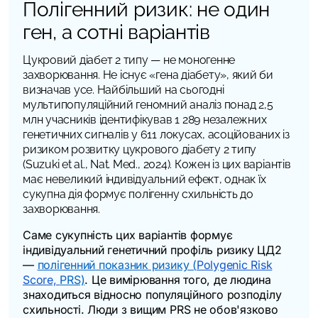
Полігенний ризик: не один
ген, а сотні варіантів
Цукровий діабет 2 типу — не моногенне
захворювання. Не існує «
гена діабету
», який би
визначав усе. Найбільший на сьогодні
мультипопуляційний геномний аналіз понад 2,5
млн учасників ідентифікував 1 289 незалежних
генетичних сигналів у 611 локусах, асоційованих із
ризиком розвитку цукрового діабету 2 типу
(Suzuki et al.,
Nat. Med.
, 2024). Кожен із цих варіантів
має невеликий індивідуальний ефект, однак їх
сукупна дія формує полігенну схильність до
захворювання.
Саме сукупність цих варіантів формує
індивідуальний генетичний профіль ризику ЦД2
—
полігенний показник ризику (
Polygenic Risk
Score,
PRS)
. Це вимірювання того, де людина
знаходиться відносно популяційного розподілу
схильності. Люди з вищим PRS не обов'язково