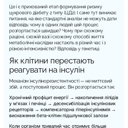
Це і є прихований етап формування ризику
цукрового діабету 2 типу (ЦД2). І саме тут виникає
питання, на яке стандартні аналізи не можуть дати
відповідь: чому в одних людей цей процес
розгортається швидше? Чому при схожому
раціоні, схожій вазі і схожому способі життя
метаболічні наслідки настають в різний час і з
різною інтенсивністю? Відповідь у генетиці.
Як клітини перестають
реагувати на інсулін
Механізм інсулінорезистентності — не миттєвий
збій, а поступовий процес. Він розгортається так:
Хронічний профіцит енергії → накопичення ліпідів
у м'язах і печінці → десенсибілізація інсулінових
рецепторів → компенсаторна гіперінсулінемія →
виснаження бета-клітин підшлункової залози
Коли організм тривалий час отримує більше