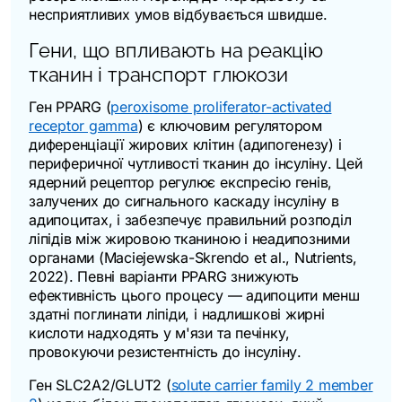
несприятливих умов відбувається швидше.
Гени, що впливають на реакцію
тканин і транспорт глюкози
Ген
PPARG
(
peroxisome proliferator-activated
receptor gamma
) є ключовим регулятором
диференціації жирових клітин (адипогенезу) і
периферичної чутливості тканин до інсуліну. Цей
ядерний рецептор регулює експресію генів,
залучених до сигнального каскаду інсуліну в
адипоцитах, і забезпечує правильний розподіл
ліпідів між жировою тканиною і неадипозними
органами (Maciejewska-Skrendo et al.,
Nutrients
,
2022). Певні варіанти
PPARG
знижують
ефективність цього процесу — адипоцити менш
здатні поглинати ліпіди, і надлишкові жирні
кислоти надходять у м'язи та печінку,
провокуючи резистентність до інсуліну.
Ген
SLC2A2
/GLUT2 (
solute carrier family 2 member