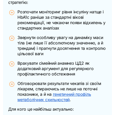
стратегію:
Розпочати моніторинг рівня інсуліну натще і
HbA1c раніше за стандартні вікові
рекомендації, не чекаючи появи відхилень у
стандартних аналізах
Звернути особливу увагу на динаміку маси
тіла (не лише її абсолютному значенню, а й
трендам) і прагнути досягнення та контролю
цільової ваги
Врахувати сімейний анамнез ЦД2 як
додатковий аргумент для регулярного
профілактичного обстеження
Обговорювати результати чекапів зі своїм
лікарем, спираючись не лише на поточні
показники, а й на
генетичний профіль
метаболічних схильностей
.
Для кого це найбільш актуально: