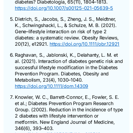
diabetes?
Diabetologia
, 65(11), 1804–1813.
https://doi.org/10.1007/s00125-021-05639-5
Dietrich, S., Jacobs, S., Zheng, J. S., Meidtner,
K., Schwingshackl, L., & Schulze, M. B. (2021).
Gene–lifestyle interaction on risk of type 2
diabetes: a systematic review.
Obesity Reviews
,
20(12), e12921.
https://doi.org/10.1111/obr.12921
Raghavan, S., Jablonski, K., Delahanty, L. M. et
al. (2021). Interaction of diabetes genetic risk and
successful lifestyle modification in the Diabetes
Prevention Program.
Diabetes, Obesity and
Metabolism
, 23(4), 1030–1040.
https://doi.org/10.1111/dom.14309
Knowler, W. C., Barrett-Connor, E., Fowler, S. E.
et al.; Diabetes Prevention Program Research
Group. (2002). Reduction in the incidence of type
2 diabetes with lifestyle intervention or
metformin.
New England Journal of Medicine
,
346(6), 393–403.